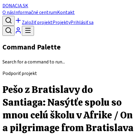
DONACIA.SK
O nás
Informačné centrum
Kontakt
Založiť projekt
Projekty
Prihlásiť sa
Command Palette
Search for a command to run...
Podporiť projekt
Pešo z Bratislavy do
Santiaga: Nasýtťe spolu so
mnou celú školu v Afrike / On
a pilgrimage from Bratislava