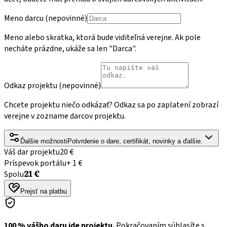
Meno darcu
(
nepovinné
)
Meno alebo skratka, ktorá bude viditeľná verejne. Ak pole
necháte prázdne, ukáže sa len "Darca".
Odkaz projektu
(
nepovinné
)
Chcete projektu niečo odkázať? Odkaz sa po zaplatení zobrazí
verejne v zozname darcov projektu.
Ďalšie možnosti
Potvrdenie o dare, certifikát, novinky a ďalšie.
Váš dar projektu
20 €
Príspevok portálu
+ 1 €
Spolu
21 €
Prejsť na platbu
100 % vášho daru ide projektu.
Pokračovaním súhlasíte s