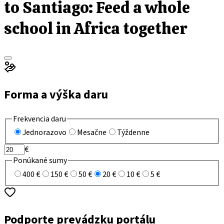
to Santiago: Feed a whole
school in Africa together
Forma a výška daru
Frekvencia daru
Jednorazovo
Mesačne
Týždenne
€
Ponúkané sumy
400 €
150 €
50 €
20 €
10 €
5 €
Podporte prevádzku portálu