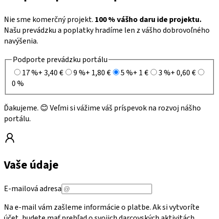
Nie sme komerčný projekt.
100 % vášho daru ide projektu.
Našu prevádzku a poplatky hradíme len z vášho dobrovoľného
navýšenia.
Podporte prevádzku portálu
17 %
+ 3,40 €
9 %
+ 1,80 €
5 %
+ 1 €
3 %
+ 0,60 €
0 %
Ďakujeme. 😊 Veľmi si vážime váš príspevok na rozvoj nášho
portálu.
Vaše údaje
E-mailová adresa
Na e-mail vám zašleme informácie o platbe. Ak si vytvoríte
účet, budete mať prehľad o svojich darcovských aktivitách.